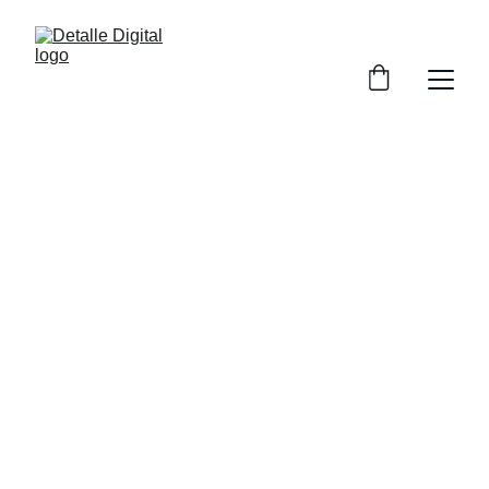
Servicios de 
Personalización 
de Artículos en 
CDMX
En Detalle Digital transformamos 
prendas y objetos en piezas únicas con 