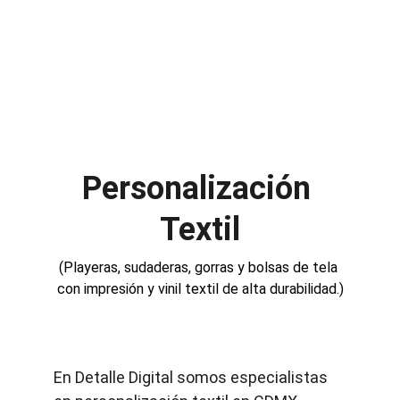
materiales de alta calidad, diseño 
personalizado y producción adaptable 
desde pedidos individuales hasta 
grandes volúmenes para escuelas y 
empresas.
Personalización 
Textil
(Playeras, sudaderas, gorras y bolsas de tela 
con impresión y vinil textil de alta durabilidad.)
En Detalle Digital somos especialistas 